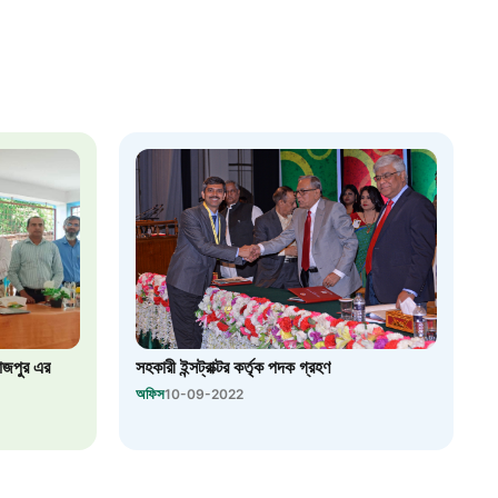
৮
়তা লাইন
০৯
র্মচারী কল্যাণ বোর্ড হটলাইন
০৮৮৮৮৮৮৮
নিয়ন্ত্রণ হটলাইন
তাজপুর এর
সহকারী ইন্সট্রাক্টর কর্তৃক পদক গ্রহণ
১৩
অফিস
10-09-2022
যন্তরীণ নৌ-পরিবহন হটলাইন