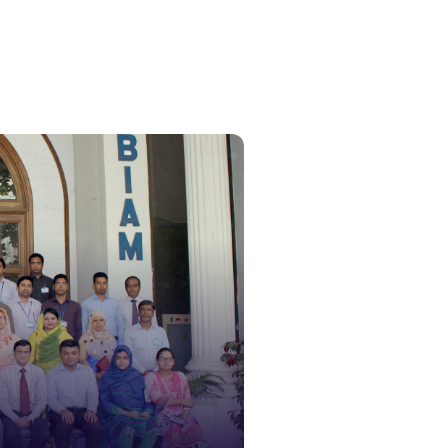
১০৯
নারী ও শিশ
১০৬
দুদক
১০২
দুর্যোগের 
১৬১
স্মার্ট ভূমি