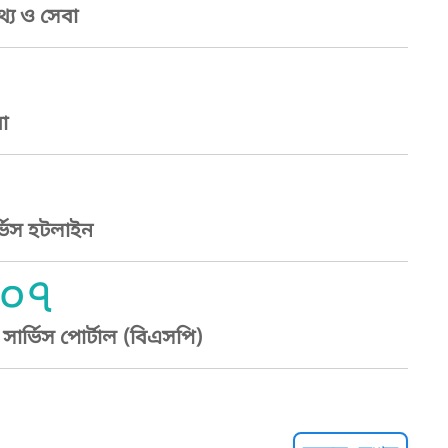
্য ও সেবা
া
্ভিস হটলাইন
০৭
ার্ভিস পোর্টাল (বিএসপি)
্ট হেল্পলাইন