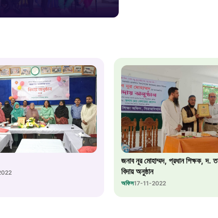
১০৯
শিশু সহায
১৬১
বাংলাদেশ ক
০১৯
মাদকদ্রব্য 
জনাব নূর মোহাম্মদ, প্রধান শিক্ষক, দ. 
১৬১
বিদায় অনুষ্ঠান
2022
অফিস
17-11-2022
জরুরী অভ্