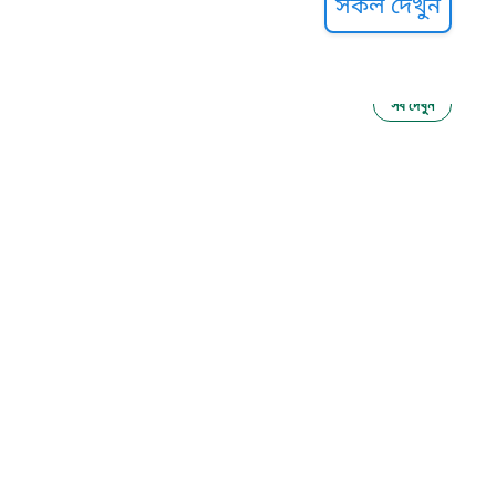
সকল দেখুন
সব দেখুন
ু নির্যাতন প্রতিরোধ
আগাম বার্তা
২২
 সেবা