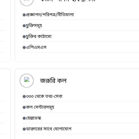
প্রজ্ঞাপন/পরিপত্র/নীতিমালা
চুক্তিসমূহ
চুক্তির কাঠামো
এপিএমএস
জরূরি কল
৩৩৩ থেকে তথ্য-সেবা
কল সেন্টারসমূহ
হেল্পডেস্ক
ডাক্তারের সাথে যোগাযোগ