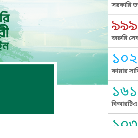
সরকারি তথ
৯৯৯
জরুরি সেব
১০২
ফায়ার সার
১৬১
বিআরটিএ স
১০৩
সুপ্রীম কোর