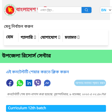
বাংলাদেশ জাতীয় তথ্য বাতায়ন
BN
দেখুন
মেনু নির্বাচন করুন
গ্যালারি
যোগাযোগ
মতামত
উপজেলা রিসোর্স সেন্টার
এই কনটেন্টটি শেয়ার করতে ক্লিক করুন
আপনার মতামত প্রদান করুন
কনটেন্টটি শেষ হাল-নাগাদ করা হয়েছে: বৃহস্পতিবার, ৯ নভেম্বর, ২০২৩ এ ০২:৫৬ PM
Curriculum 12th batch