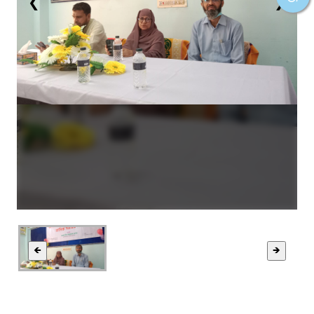
❮
❯
🡸
🡺